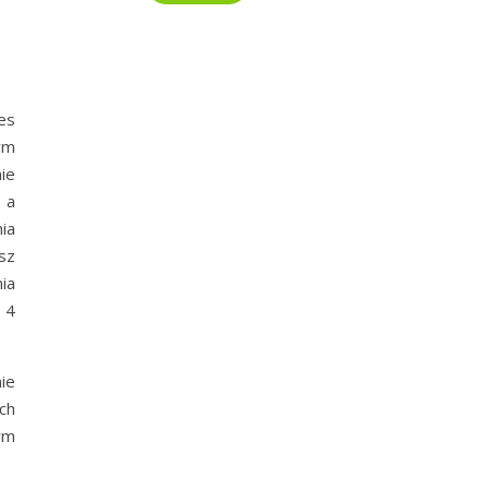
es
rym
ie
 a
ia
sz
ia
 4
ie
ch
ym