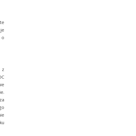
te
je
 o
 z
OC
ie
e.
za
go
ie
ku