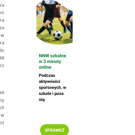
za
em
ra
za
 w
ra
do
li
ez
li
py
ch
 w
st