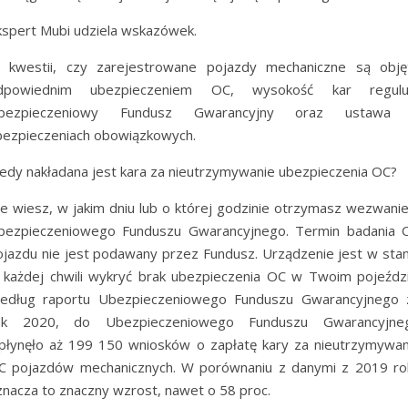
kspert Mubi udziela wskazówek.
 kwestii, czy zarejestrowane pojazdy mechaniczne są obję
dpowiednim ubezpieczeniem OC, wysokość kar regulu
bezpieczeniowy Fundusz Gwarancyjny oraz ustawa
bezpieczeniach obowiązkowych.
iedy nakładana jest kara za nieutrzymywanie ubezpieczenia OC?
ie wiesz, w jakim dniu lub o której godzinie otrzymasz wezwanie
bezpieczeniowego Funduszu Gwarancyjnego. Termin badania 
ojazdu nie jest podawany przez Fundusz. Urządzenie jest w stan
 każdej chwili wykryć brak ubezpieczenia OC w Twoim pojeździ
edług raportu Ubezpieczeniowego Funduszu Gwarancyjnego 
ok 2020, do Ubezpieczeniowego Funduszu Gwarancyjne
płynęło aż 199 150 wniosków o zapłatę kary za nieutrzymywan
C pojazdów mechanicznych. W porównaniu z danymi z 2019 ro
znacza to znaczny wzrost, nawet o 58 proc.