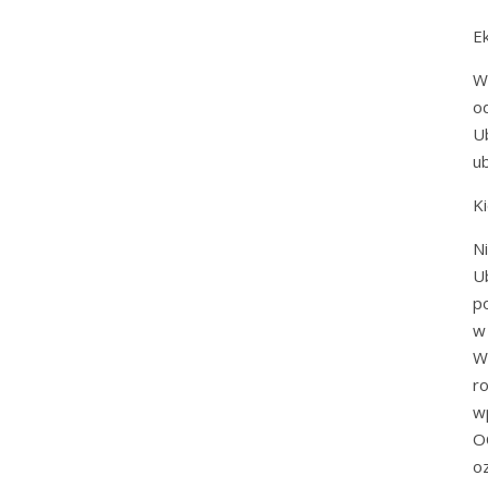
E
W
o
U
u
K
N
U
p
w
W
r
w
O
o