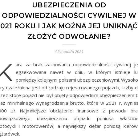
UBEZPIECZENIA OD
ODPOWIEDZIALNOŚCI CYWILNEJ W
2021 ROKU I JAK MOŻNA JEJ UNIKNĄĆ 
ZŁOŻYĆ ODWOŁANIE?
4 listopada 2021
K
ara za brak zachowania odpowiedzialności cywilnej je
egzekwowana nawet w dniu, w którym istnieje lu
pomiędzy kolejnymi polisami ubezpieczeniowymi. Wysoko
ry uzależniona jest od rodzaju rejestrowanego pojazdu, liczby dn
rzez które pojazd nie był objęty odpowiednim ubezpieczeniem 
raz minimalnego wynagrodzenia brutto, które w 2021 r. wynies
800 zł. Najmniejsze obciążenie finansowe z powodu bra
bowiązkowego ubezpieczenia pojazdu poniosą właścicie
otocykli i motorowerów, a największy ciężar poniosą kierow
iężarówek.