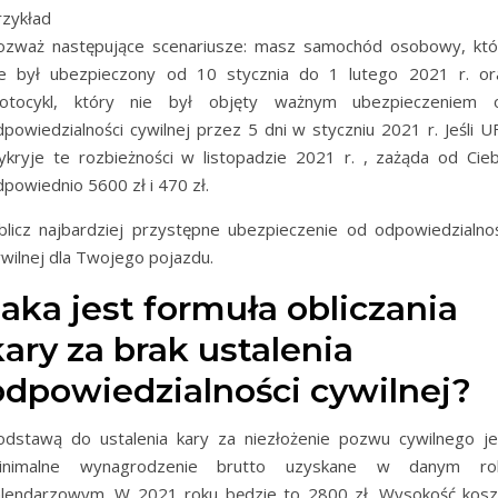
rzykład
ozważ następujące scenariusze: masz samochód osobowy, któ
ie był ubezpieczony od 10 stycznia do 1 lutego 2021 r. or
otocykl, który nie był objęty ważnym ubezpieczeniem 
dpowiedzialności cywilnej przez 5 dni w styczniu 2021 r. Jeśli U
ykryje te rozbieżności w listopadzie 2021 r. , zażąda od Cieb
powiednio 5600 zł i 470 zł.
blicz najbardziej przystępne ubezpieczenie od odpowiedzialnoś
ywilnej dla Twojego pojazdu.
Jaka jest formuła obliczania
kary za brak ustalenia
odpowiedzialności cywilnej?
odstawą do ustalenia kary za niezłożenie pozwu cywilnego je
inimalne wynagrodzenie brutto uzyskane w danym ro
alendarzowym. W 2021 roku będzie to 2800 zł. Wysokość kosz