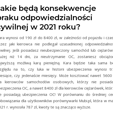
Jakie będą konsekwencje
braku odpowiedzialności
cywilnej w 2021 roku?
ara wynosi od 190 zł do 8400 zł, w zależności od pojazdu i czas
rzez jaki kierowca nie podlegał uzasadnionej odpowiedzialnoś
ywilnej. Jeśli posiadasz nieubezpieczony samochód lub ciężarów
łużej niż 14 dni, za nieutrzymanie OC, zostaniesz obciążo
ajwyższą możliwą karą pieniężną. Kara będzie taka sama b
zględu na to, czy luka w historii ubezpieczenia wynosi tr
iesiące, czy jedenaście miesięcy. Może kosztować nawet 5600 
la kierowców samochodów osobowych, którzy nie posiada
bezpieczenia OC, a nawet 8400 zł dla kierowców ciężarówek, któr
ie posiadają ubezpieczenia OC! W porównaniu do średniej ce
obowiązania dla użytkowników porównywarki Mubi.pl, która w ma
021 r. wynosiła 787 zł, kwoty te są znacząco wyższe.