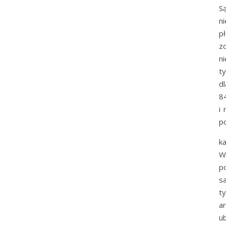
S
n
p
z
n
t
d
8
i
po
k
W
p
s
t
a
ub