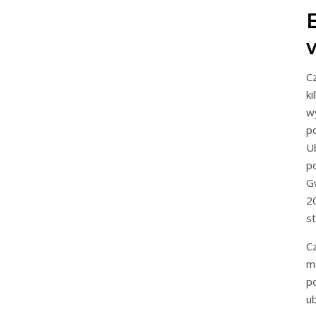
C
ki
w
p
U
p
G
2
s
C
mo
p
u