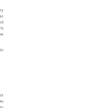
ry
az
od
FG
ie
ci
st
ku
tu