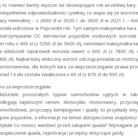
ą to również kwoty wyższe niż obowiązujące rok wcześniej kary 
iedopełnienie odpowiedzialności cywilnej, co wiąże się ze wzrost
łacy minimalnej – z 2600 zł w 2020 r. do 2800 zł w 2021 r. – któ
ostała wdrożona w Poprzedni rok. Tym samym maksymalna kara 
ieutrzymywanie OC kierowców pojazdów osobowych wzrosła
ym roku o 400 zł (z 5200 zł do 5600 zł), natomiast maksymalna ka
la właścicieli ciężarówek wzrosła nawet o 600 zł (z 7800 zł). 
400 zł). Najbardziej widoczny wzrost odczują posiadacze motocyk
 motorowerów, dla których kara za nieprzestrzeganie prawa prz
nad 14 dni została zwiększona o 60 zł (z 870 zł do 930 zł).
ara za nieprzestrzeganie
łaściciele pozostałych typów samochodów ujętych w tabe
odlegają najniższym cenom. Motocykle, motorowery, przycze
amochodowe, przyczepy kempingowe i quady to przykłady inny
ypów pojazdów, a informacje na temat ubezpieczenia znajdziesz
rtykule Co musisz wiedzieć przed zakupem quada? Wymagane je
ezpieczenie quada, rejestracja i przepisy dotyczące jazdy.