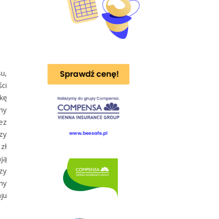
u,
ci
kę
ny
ez
zy
zł
ją
zy
ny
ju