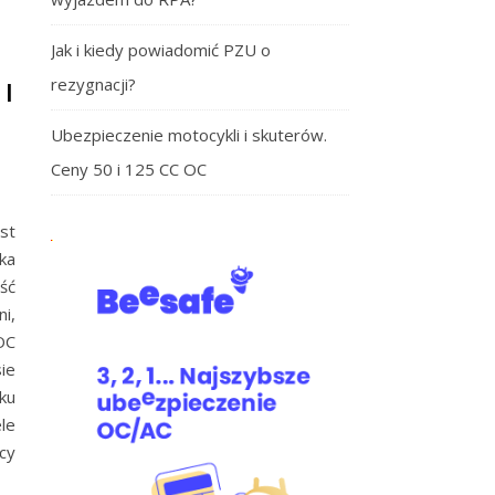
Jak i kiedy powiadomić PZU o
rezygnacji?
I
Ubezpieczenie motocykli i skuterów.
Ceny 50 i 125 CC OC
st
ka
ść
i,
OC
ie
ku
le
cy