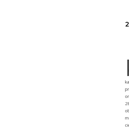
ka
p
o
2
o
m
c