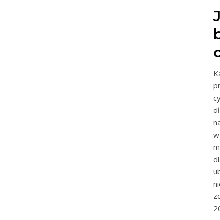
K
p
c
d
n
w
m
d
u
n
z
2