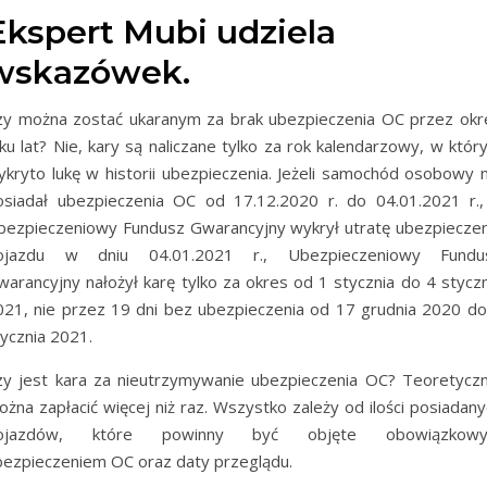
Ekspert Mubi udziela
wskazówek.
zy można zostać ukaranym za brak ubezpieczenia OC przez okr
lku lat? Nie, kary są naliczane tylko za rok kalendarzowy, w któ
ykryto lukę w historii ubezpieczenia. Jeżeli samochód osobowy n
osiadał ubezpieczenia OC od 17.12.2020 r. do 04.01.2021 r.,
bezpieczeniowy Fundusz Gwarancyjny wykrył utratę ubezpieczen
ojazdu w dniu 04.01.2021 r., Ubezpieczeniowy Fundu
warancyjny nałożył karę tylko za okres od 1 stycznia do 4 styczn
021, nie przez 19 dni bez ubezpieczenia od 17 grudnia 2020 do
tycznia 2021.
zy jest kara za nieutrzymywanie ubezpieczenia OC? Teoretyczn
żna zapłacić więcej niż raz. Wszystko zależy od ilości posiadany
ojazdów, które powinny być objęte obowiązkow
bezpieczeniem OC oraz daty przeglądu.