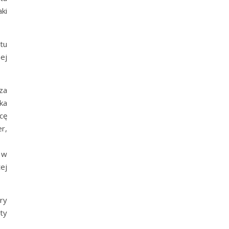
ki
tu
ej
za
ka
cę
r,
 w
ej
ry
ty