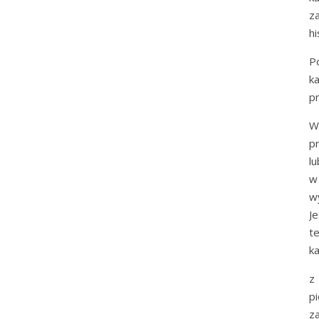
z
h
P
k
p
W
p
l
w
w
J
t
ka
z
p
za