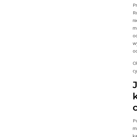
P
R
n
m
o
w
od
O
c
P
m
k