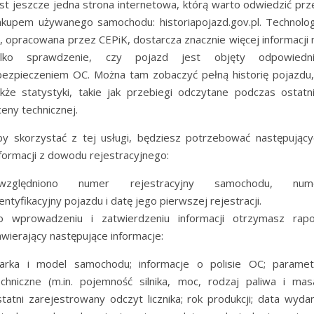
est jeszcze jedna strona internetowa, którą warto odwiedzić prz
akupem używanego samochodu: historiapojazd.gov.pl. Technolog
, opracowana przez CEPiK, dostarcza znacznie więcej informacji n
ylko sprawdzenie, czy pojazd jest objęty odpowiedn
bezpieczeniem OC. Można tam zobaczyć pełną historię pojazdu,
akże statystyki, takie jak przebiegi odczytane podczas ostatni
eny technicznej.
by skorzystać z tej usługi, będziesz potrzebować następujący
nformacji z dowodu rejestracyjnego:
względniono numer rejestracyjny samochodu, num
entyfikacyjny pojazdu i datę jego pierwszej rejestracji.
o wprowadzeniu i zatwierdzeniu informacji otrzymasz rapo
awierający następujące informacje:
arka i model samochodu; informacje o polisie OC; paramet
echniczne (m.in. pojemność silnika, moc, rodzaj paliwa i masa
statni zarejestrowany odczyt licznika; rok produkcji; data wydan