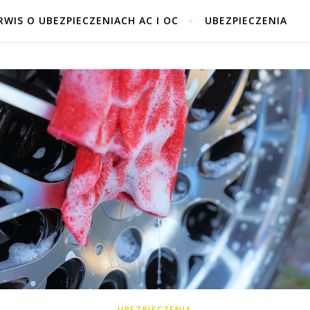
RWIS O UBEZPIECZENIACH AC I OC
UBEZPIECZENIA
UBEZPIECZENIA