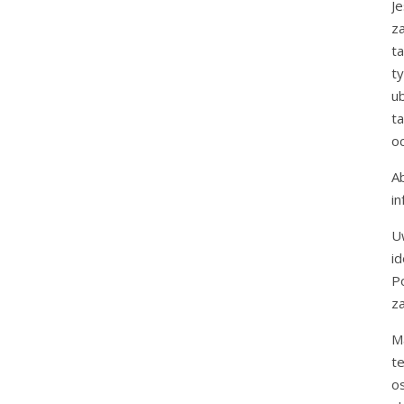
J
z
ta
t
u
t
oc
A
i
U
id
P
z
M
t
o