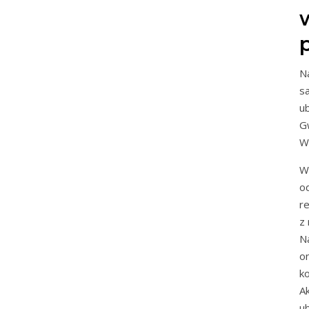
N
s
u
G
W
W
o
r
z 
N
o
k
A
u