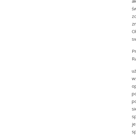
a
ś
z
zm
O
s
P
R
u
w
o
p
p
s
s
j
s