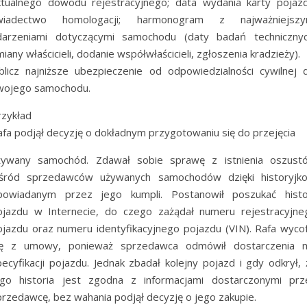
ktualnego dowodu rejestracyjnego; data wydania karty pojazd
wiadectwo homologacji; harmonogram z najważniejszy
darzeniami dotyczącymi samochodu (daty badań technicznyc
iany właścicieli, dodanie współwłaścicieli, zgłoszenia kradzieży).
blicz najniższe ubezpieczenie od odpowiedzialności cywilnej d
wojego samochodu.
rzykład
afa podjął decyzję o dokładnym przygotowaniu się do przejęcia
żywany samochód. Zdawał sobie sprawę z istnienia oszust
śród sprzedawców używanych samochodów dzięki historyjk
powiadanym przez jego kumpli. Postanowił poszukać histor
ojazdu w Internecie, do czego zażądał numeru rejestracyjne
ojazdu oraz numeru identyfikacyjnego pojazdu (VIN). Rafa wycof
ię z umowy, ponieważ sprzedawca odmówił dostarczenia 
pecyfikacji pojazdu. Jednak zbadał kolejny pojazd i gdy odkrył, 
ego historia jest zgodna z informacjami dostarczonymi prz
przedawcę, bez wahania podjął decyzję o jego zakupie.