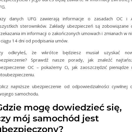
FG.
azy danych UFG zawierają informacje o zasadach OC i 
szystkich sterowników. Zakłady ubezpieczeń są zobowiązane 
rzekazania im informacji o zakończonych umowach i zmianach w ni
 ciągu 14 dni od podpisania umów.
zy odkryłeś, że wkrótce będziesz musiał uzyskać no
bezpieczenie? Sprawdź nasze porady, jak znaleźć najtańs
bezpieczenie OC – pokażemy Ci, jak zaoszczędzić pieniądze 
utoubezpieczeniu.
blicz najniższe ubezpieczenie od odpowiedzialności cywilnej d
wojego samochodu.
Gdzie mogę dowiedzieć się,
czy mój samochód jest
ubezpieczony?