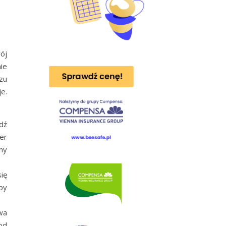
ój
ie
zu
e.
dź
er
ny
ię
by
wa
od