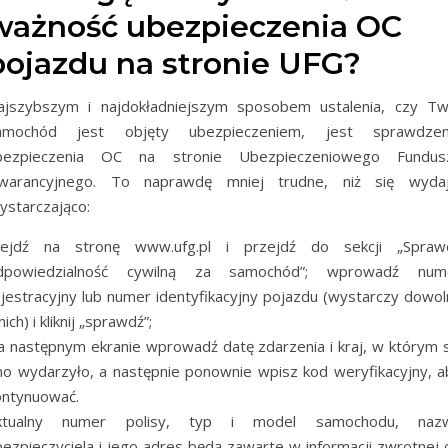
ważność ubezpieczenia OC
pojazdu na stronie UFG?
ajszybszym i najdokładniejszym sposobem ustalenia, czy Tw
amochód jest objęty ubezpieczeniem, jest sprawdzen
bezpieczenia OC na stronie Ubezpieczeniowego Fundus
warancyjnego. To naprawdę mniej trudne, niż się wydaj
ystarczająco:
ejdź na stronę www.ufg.pl i przejdź do sekcji „Spraw
dpowiedzialność cywilną za samochód”; wprowadź num
ejestracyjny lub numer identyfikacyjny pojazdu (wystarczy dowol
nich) i kliknij „sprawdź”;
a następnym ekranie wprowadź datę zdarzenia i kraj, w którym s
no wydarzyło, a następnie ponownie wpisz kod weryfikacyjny, a
ontynuować.
ktualny numer polisy, typ i model samochodu, naz
bezpieczyciela i jego adres będą zawarte w informacji zwrotnej 