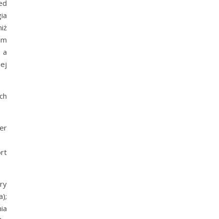
ed
ia
iż
im
 a
ej
ch
er
rt
ry
);
ia