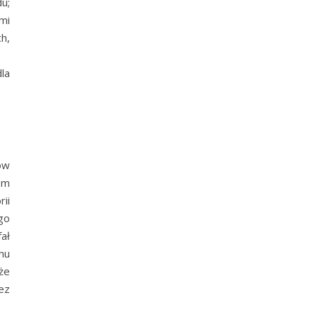
u;
mi
h,
la
ów
om
ii
go
ał
mu
że
ez