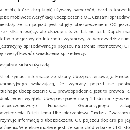
la osób, które chcą kupić używany samochód, bardzo korzyst
ędzie możliwość weryfikacji ubezpieczenia OC. Czasami sprzedaw
wierdzą, że ich pojazd jest objęty ubezpieczeniem OC jeszc
rzez kilka miesięcy, ale okazuje się, że tak nie jest. Dopóki ma
elefon podłączony do Internetu, wystarczy, że wprowadzisz num
ejestracyjny sprzedawanego pojazdu na stronie internetowej UF
by zweryfikować oświadczenia sprzedawcy.
ecjalista Mubi służy radą.
eśli otrzymasz informację ze strony Ubezpieczeniowego Fundus
warancyjnego wskazującą, że wybrany pojazd nie posia
ktualnego ubezpieczenia OC, prawdopodobnie jest to prawda. Je
ednak jeden wyjątek. Ubezpieczyciele mają 14 dni na zgłoszen
bezpieczeniowego Funduszu Gwarancyjnego zaku
bezpieczenia. Dzięki temu Ubezpieczeniowy Fundusz Gwarancyj
trzymuje informację o ubezpieczeniu OC pojazdu dopiero po je
późnieniu. W efekcie możliwe jest, że samochód w bazie UFG, któ