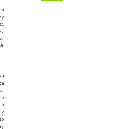
na
cy
ze
sz
er
G,
zu
da
st
ie
pu
ny
go
ry