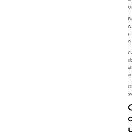
U
B
w
p
w
C
u
u
a
O
s