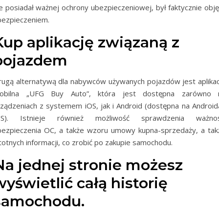
ie posiadał ważnej ochrony ubezpieczeniowej, był faktycznie obję
bezpieczeniem.
Kup aplikację związaną z
pojazdem
rugą alternatywą dla nabywców używanych pojazdów jest aplikac
obilna „UFG Buy Auto”, która jest dostępna zarówno 
rządzeniach z systemem iOS, jak i Android (dostępna na Androida
OS). Istnieje również możliwość sprawdzenia ważnoś
bezpieczenia OC, a także wzoru umowy kupna-sprzedaży, a tak
totnych informacji, co zrobić po zakupie samochodu.
Na jednej stronie możesz
wyświetlić całą historię
samochodu.