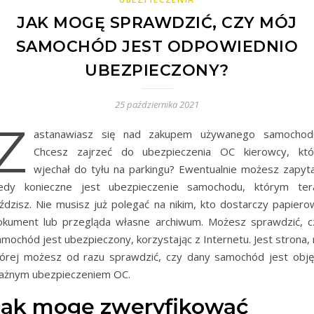
JAK MOGĘ SPRAWDZIĆ, CZY MÓJ
SAMOCHÓD JEST ODPOWIEDNIO
UBEZPIECZONY?
25 października 2021
Z
astanawiasz się nad zakupem używanego samochod
Chcesz zajrzeć do ubezpieczenia OC kierowcy, któ
wjechał do tyłu na parkingu? Ewentualnie możesz zapyta
iedy konieczne jest ubezpieczenie samochodu, którym ter
eździsz. Nie musisz już polegać na nikim, kto dostarczy papiero
okument lub przegląda własne archiwum. Możesz sprawdzić, c
mochód jest ubezpieczony, korzystając z Internetu. Jest strona, 
tórej możesz od razu sprawdzić, czy dany samochód jest obję
ażnym ubezpieczeniem OC.
Jak mogę zweryfikować