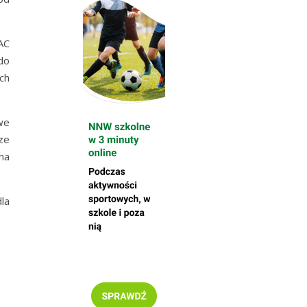
AC
do
ch
we
ze
na
la