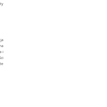
ty
ja
na
 i
ci
że