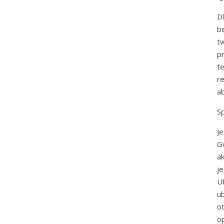
D
b
t
p
t
r
a
Sp
J
G
a
j
U
u
o
o