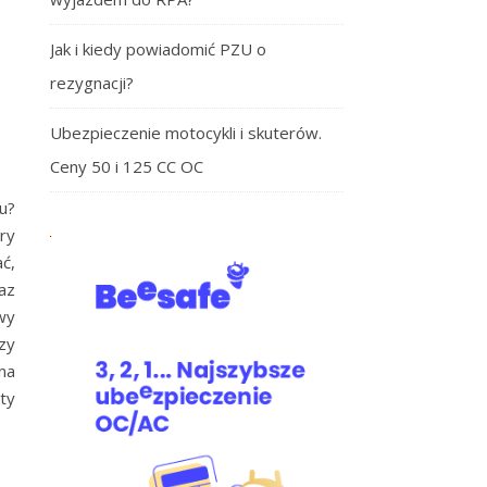
Jak i kiedy powiadomić PZU o
rezygnacji?
Ubezpieczenie motocykli i skuterów.
Ceny 50 i 125 CC OC
u?
ry
ć,
az
wy
zy
na
ty