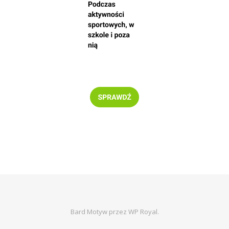
Bard Motyw przez
WP Royal
.